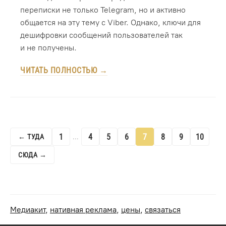
переписки не только Telegram, но и активно
общается на эту тему с Viber. Однако, ключи для
дешифровки сообщений пользователей так
и не получены.
ЧИТАТЬ ПОЛНОСТЬЮ →
1
4
5
6
7
8
9
10
← ТУДА
...
СЮДА →
Медиакит
,
нативная реклама
,
цены
,
связаться