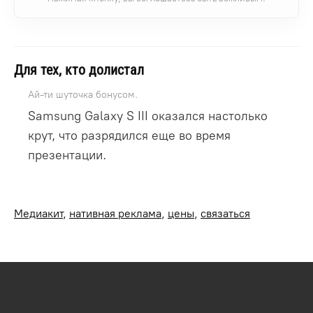
Для тех, кто долистал
Ай-ти шуточка бонусом.
Samsung Galaxy S III оказался настолько
крут, что разрядился еще во время
презентации.
Медиакит
,
нативная реклама
,
цены
,
связаться