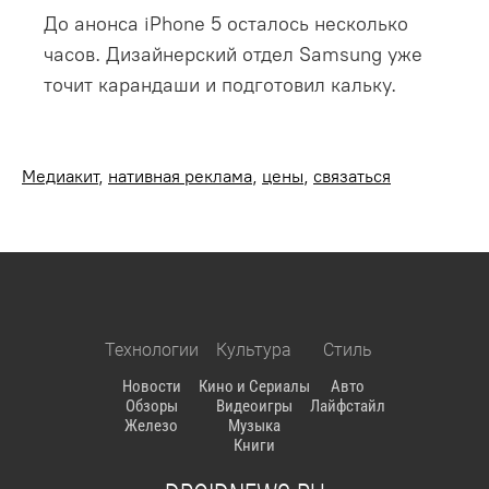
До анонса iPhone 5 осталось несколько
часов. Дизайнерский отдел Samsung уже
точит карандаши и подготовил кальку.
Медиакит
,
нативная реклама
,
цены
,
связаться
Технологии
Культура
Стиль
Новости
Кино и Сериалы
Авто
Обзоры
Видеоигры
Лайфстайл
Железо
Музыка
Книги