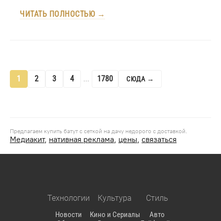
ЧИТАТЬ ПОЛНОСТЬЮ →
1
2
3
4
1780
...
СЮДА →
Предлагаем
купить батут с сеткой на дачу недорого
с доставкой.
Медиакит
,
нативная реклама
,
цены
,
связаться
Технологии
Культура
Стиль
Новости
Кино и Сериалы
Авто